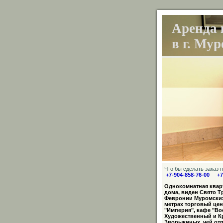
Аренда 
в г. Му
Что бы сделать заказ
+7-904-858-76-00 +7
Однокомнатная кварт
дома, виден Свято Т
Февронии Муромских.
метрах торговый цен
"Империя", кафе "Вос
Художественный и К
Зворыкиных, чей отп