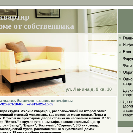
квартир
роме от собственника
Главн
Инфо
Блог
Фору
Фото
Обра
Одно
квар
ул. Ленина д. 9 кв. 10
Двух
квар
 на квартиру Вы можете позвонить по телефонам
Дого
-920-903-10-05 +7-919-025-10-05
(дог
засе
ира студия. Из окна квартиры, расположенной на втором этаже
роицкий женский монастырь, где покоятся мощи святых Петра и
кварт
 В тихом не проходном дворе стоянка на несколько машин. В 100
тр "Витязь" с круглосуточным кафе, развлекательный центр
ток - Запад", "Барин", "Разгуляй", "Соренто", 3 D кинотеатр,
раеведческий музеи, расположенные в купеческий домах
«
рыск в 19 веке изобрел телевидение.