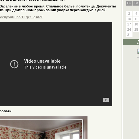
Пн
Вт
. Заселение в любое время. Спальное белье, полотенца. Документы
х. При длительном проживании уборка через каждые 7 дней.
3
4
ps://youtu.be/TLgec_qAtcE
10
11
17
18
24
25
31
ровати.