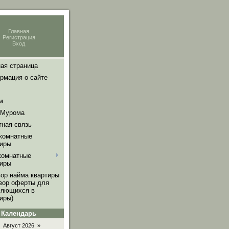
Главная
Регистрация
Вход
ая страница
рмация о сайте
м
 Мурома
тная связь
комнатные
тиры
комнатные
тиры
вор найма квартиры
овор оферты для
ляющихся в
иры)
Календарь
Август 2026
»