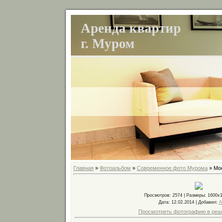
Аренда квартир
г. Муром
Главная
»
Фотоальбом
»
Современное фото Мурома
» Мо
Просмотров
: 2574 |
Размеры
: 1600x
Дата
: 12.02.2014 |
Добавил
:
A
Просмотреть фотографию в реа