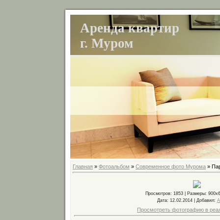
Аренда квартир
г. Муром
Главная
»
Фотоальбом
»
Современное фото Мурома
» Па
Просмотров
: 1853 |
Размеры
: 900x
Дата
: 12.02.2014 |
Добавил
:
A
Просмотреть фотографию в реа