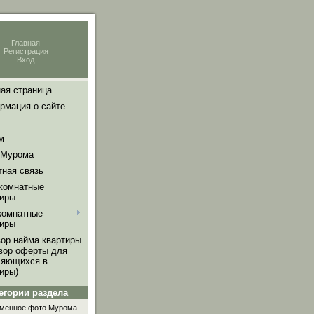
Главная
Регистрация
Вход
ая страница
рмация о сайте
м
 Мурома
тная связь
комнатные
тиры
комнатные
тиры
вор найма квартиры
овор оферты для
ляющихся в
иры)
егории раздела
менное фото Мурома