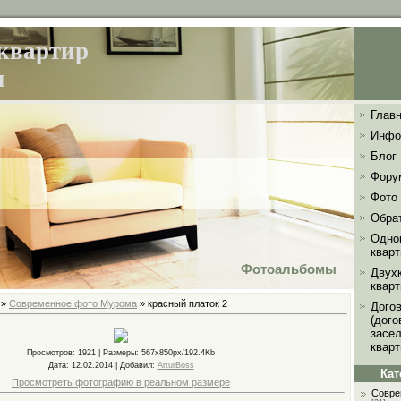
квартир
м
Главн
Инфо
Блог
Фору
Фото
Обра
Одно
квар
Фотоальбомы
Двух
квар
»
Современное фото Мурома
» красный платок 2
Дого
(дог
засе
кварт
Просмотров
: 1921 |
Размеры
: 567x850px/192.4Kb
Дата
: 12.02.2014 |
Добавил
:
ArturBoss
Кат
Просмотреть фотографию в реальном размере
Совре