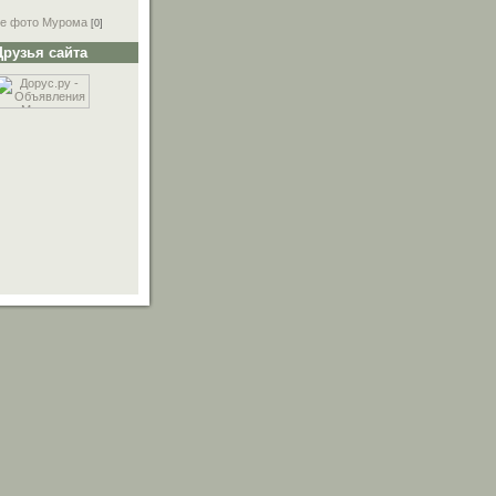
е фото Мурома
[0]
Друзья сайта