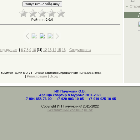
[21]
Стары
Рейтинг
:
0.0
/
0
редыдущая
|
6
7
8
9
10
[
11
]
12
13
14
15
16
|
Следующая »
 комментарии могут только зарегистрированные пользователи.
[
Регистрация
|
Вход
]
ИП Пичужкин О.В.
Аренда квартир в Муроме 2011-2022
+7-904-858-76-00 +7-920-903-10-05 +7-919-025-10-05
Copyright ИП Пичужкин © 2011-2022
Бесплатный хостинг
uCoz