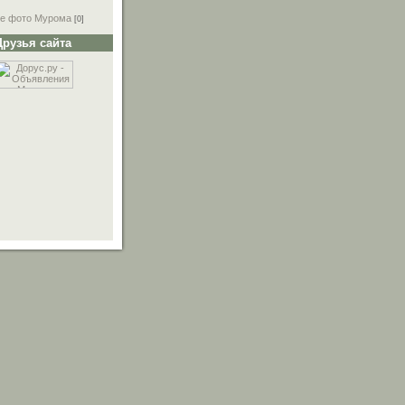
е фото Мурома
[0]
Друзья сайта