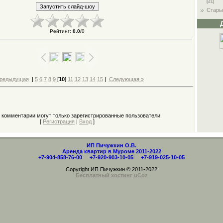
[21]
Стары
Рейтинг
:
0.0
/
0
Предыдущая
|
5
6
7
8
9
[
10
]
11
12
13
14
15
|
Следующая »
 комментарии могут только зарегистрированные пользователи.
[
Регистрация
|
Вход
]
ИП Пичужкин О.В.
Аренда квартир в Муроме 2011-2022
+7-904-858-76-00 +7-920-903-10-05 +7-919-025-10-05
Copyright ИП Пичужкин © 2011-2022
Бесплатный хостинг
uCoz