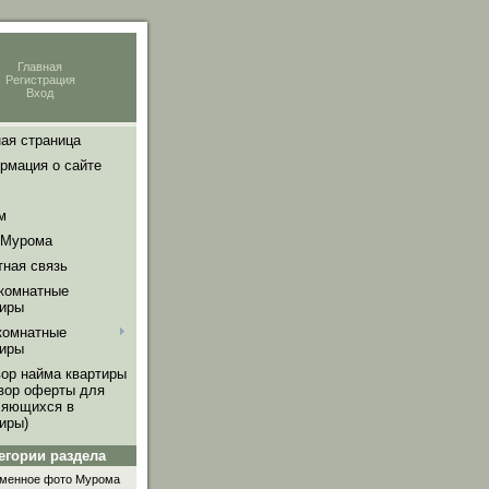
Главная
Регистрация
Вход
ая страница
рмация о сайте
м
 Мурома
тная связь
комнатные
тиры
комнатные
тиры
вор найма квартиры
овор оферты для
ляющихся в
иры)
егории раздела
менное фото Мурома