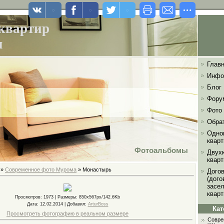
квартир
м
Главн
Инфо
Блог
Фору
Фото
Обра
Одно
квар
Фотоальбомы
Двух
квар
»
Современное фото Мурома
» Монастырь
Дого
(дог
засе
кварт
Просмотров
: 1973 |
Размеры
: 850x567px/142.6Kb
Дата
: 12.02.2014 |
Добавил
:
ArturBoss
Кат
Просмотреть фотографию в реальном размере
Совре