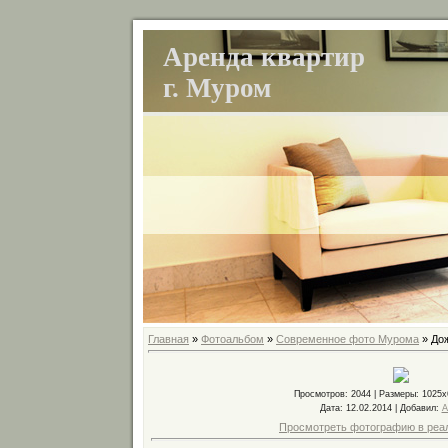
Аренда квартир
г. Муром
Главная
»
Фотоальбом
»
Современное фото Мурома
» До
Просмотров
: 2044 |
Размеры
: 1025
Дата
: 12.02.2014 |
Добавил
:
A
Просмотреть фотографию в реа