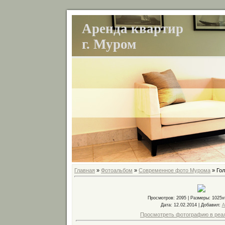
Аренда квартир
г. Муром
Главная
»
Фотоальбом
»
Современное фото Мурома
» Го
Просмотров
: 2095 |
Размеры
: 1025
Дата
: 12.02.2014 |
Добавил
:
A
Просмотреть фотографию в реа